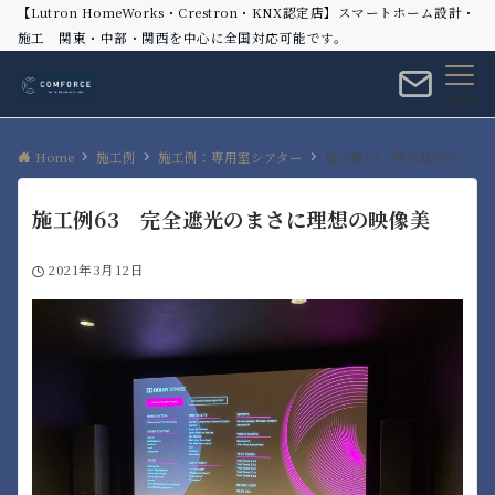
【Lutron HomeWorks・Crestron・KNX認定店】スマートホーム設計・
施工 関東・中部・関西を中心に全国対応可能です。
Menu
Home
施工例
施工例：専用室シアター
施工例63 完全遮光のまさに理想の映像美
施工例63 完全遮光のまさに理想の映像美
2021年3月12日