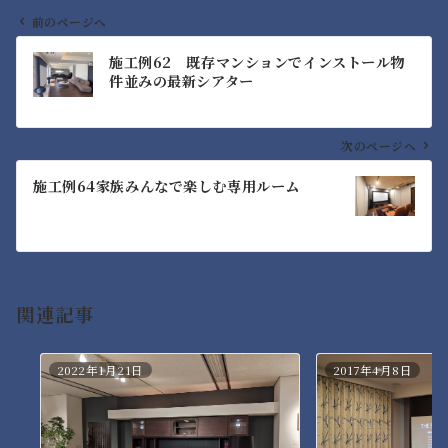
前のページへ
投
施工例62 既存マンションでインストール物
稿
件並みの最新シアター
ナ
ビ
ゲ
次のページへ
ー
施工例64家族みんなで楽しむ専用ルーム
シ
ョ
ン
関連記事
2022年1月21日
2017年4月8日