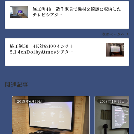
投
施工例48 造作家具で機材を綺麗に収納した
稿
テレビシアター
ナ
ビ
ゲ
次のページへ
ー
施工例50 4K対応100インチ＋
シ
5.1.4chDolbyAtmosシアター
ョ
ン
関連記事
2018年6月16日
2018年1月13日