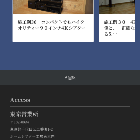
施工例36 コンパクトでもハイク
施工例３０ 4K
オリティー９０インチ4Ｋシアター
像と、「正確な音
る5.…
Access
東京営業所
〒102-0084
東京都千代田区二番町1-2
ホームシアター工房東京内