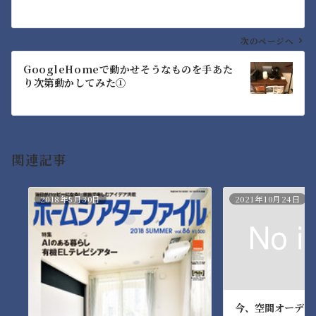
ナ
ビ
ゲ
次のページへ
ー
GoogleHomeで動かせそうなものを手あた
シ
り次第動かしてみた①
ョ
ン
関連記事
2018年5月30日
2021年10月24日
今、空間オーディ