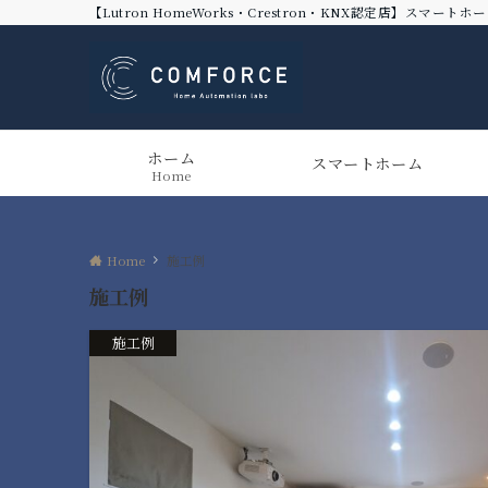
【Lutron HomeWorks・Crestron・KNX認定店】
ホーム
スマートホーム
Home
Home
施工例
施工例
施工例