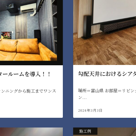
勾配天井におけるシア
タールームを導入！！
場所＝富山県 お部屋＝リビン
ランニングから施工までワンス
ン...
2024年3月3日
施工例