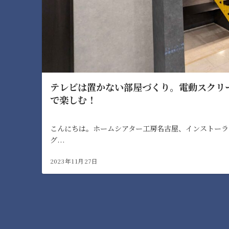
テレビは置かない部屋づくり。電動スクリ
で楽しむ！
こんにちは。ホームシアター工房名古屋、インストーラ
グ...
2023年11月27日
投
稿
の