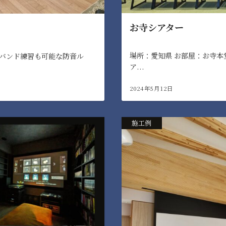
お寺シアター
場所：愛知県 お部屋：お寺本
 バンド練習も可能な防音ル
ア...
2024年5月12日
施工例