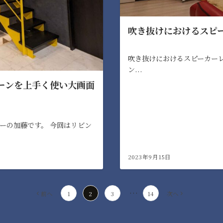
吹き抜けにおけるスピ
吹き抜けにおけるスピーカー
ン...
ーンを上手く使い大画面
ーの加藤です。 今回はリビン
2023年9月15日
…
前へ
1
2
3
14
次へ