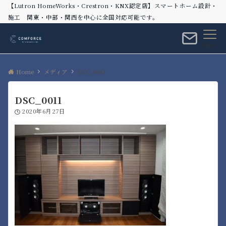
【Lutron HomeWorks・Crestron・KNX認定店】スマートホーム設計・
施工 関東・中部・関西を中心に全国対応可能です。
Menu
Home
メディア
DSC_0011
DSC_0011
2020年6月27日