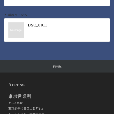
前のページへ
投
DSC_0011
稿
ナ
ビ
ゲ
ー
シ
ョ
ン
Access
東京営業所
〒102-0084
東京都千代田区二番町1-2